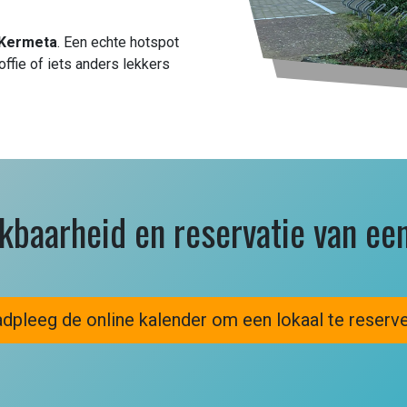
 Kermeta
. Een echte hotspot
offie of iets anders lekkers
kbaarheid en reservatie van een
dpleeg de online ka​​lender om een lokaal te reserv