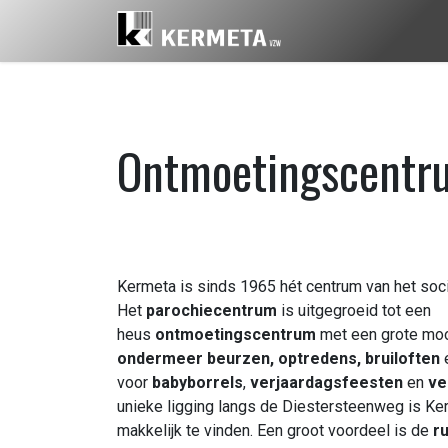
Overslaan naar inhoud
Reserveer
Aa
Ontmoetingscentr
Kermeta is sinds 1965 hét centrum van het soci
Het
parochiecentrum
is uitgegroeid tot een
heus
ontmoetingscentrum
met een grote mo
ondermeer beurzen, optredens, bruiloften
e
voor
babyborrels
,
verjaardagsfeesten
en
ve
unieke ligging langs de Diestersteenweg is Ker
makkelijk te vinden. Een groot voordeel is de
r