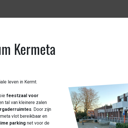
nbod - Prijzen
Over ons
Meedoen
Contact
um Kermeta
ale leven in Kermt.
oie
feestzaal voor
n tal van kleinere zalen
rgaderruimtes
. Door zijn
meta vlot bereikbaar en
uime parking
net voor de