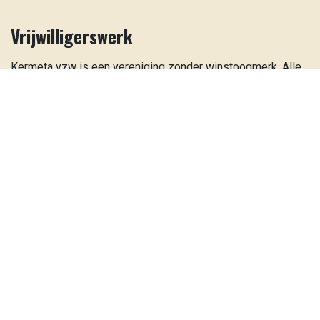
Vrijwilligerswerk
Kermeta vzw is een vereniging zonder winstoogmerk. Alle
medewerkers werken op vrijwillige basis om de werking zo
goed mogelijk te verzekeren opdat uw feest, vergadering
of andere activiteit vlot verloopt.
Om de goede werking te verzekeren dienen alle huurders
akkoord te gaan met het
huishoudelijk reglement
en de
algemene voorwaarden
. Organisatoren die zich niet aan
deze afspraken houden, kunnen worden geweerd. Zo hopen
we dat ons vrijwilligerswerk ons toch de nodige energie